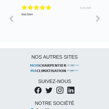
06.08.2026
05.08.2026
tres bien
Satisfait,
NOS AUTRES SITES
MON
CHARPENTIER
MA
CLIMATISATION
SUIVEZ-NOUS
NOTRE SOCIÉTÉ