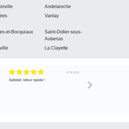
inville
Andelaroche
ires
Vanlay
es-et-Bocquiaux
Saint-Didier-sous-
Aubenas
ville
La Clayette
30.07.2026
Satisfait de l’échange, assez cordial. En
correcte
attente de la suite