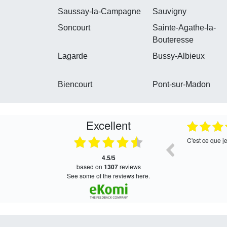
Saussay-la-Campagne
Sauvigny
Soncourt
Sainte-Agathe-la-
Bouteresse
Lagarde
Bussy-Albieux
Biencourt
Pont-sur-Madon
Excellent
05.08.2026
05.08.2026
Satisfait, retour rapide !
Très bon servi
4.5/5
based on
1307
reviews
see some of the reviews here.