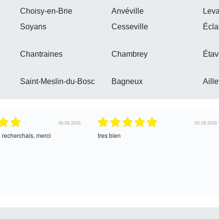
Choisy-en-Brie
Anvéville
Leva
Soyans
Cesseville
Écla
Chantraines
Chambrey
Étav
Saint-Meslin-du-Bosc
Bagneux
Aille
04.08.2026
04.08.2026
ce !
oui, merci