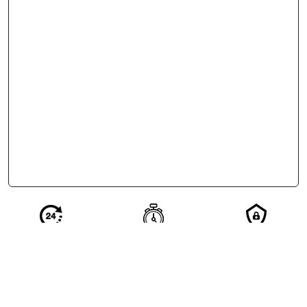
Réponse en 24
Votre demande
Vos
h de nos
qualifiée en 2
coordonnées
partenaires
minutes
restent
confidentielles