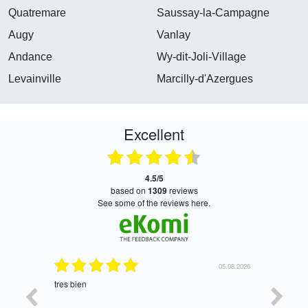
Quatremare
Saussay-la-Campagne
Augy
Vanlay
Andance
Wy-dit-Joli-Village
Levainville
Marcilly-d'Azergues
Excellent
4.5/5
based on
1309
reviews
see some of the reviews here.
06.08.2026
05.08.2026
tres bien
Satisfait,