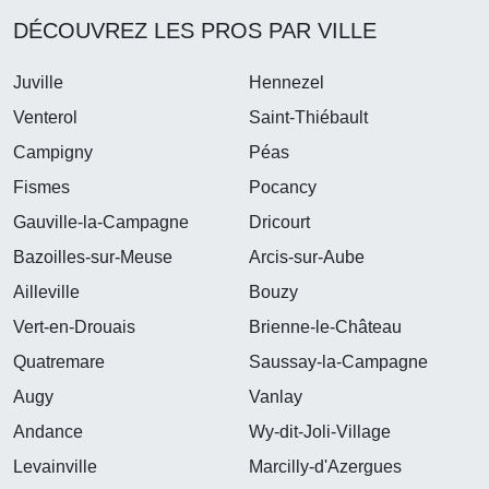
DÉCOUVREZ LES PROS PAR VILLE
Juville
Hennezel
Venterol
Saint-Thiébault
Campigny
Péas
Fismes
Pocancy
Gauville-la-Campagne
Dricourt
Bazoilles-sur-Meuse
Arcis-sur-Aube
Ailleville
Bouzy
Vert-en-Drouais
Brienne-le-Château
Quatremare
Saussay-la-Campagne
Augy
Vanlay
Andance
Wy-dit-Joli-Village
Levainville
Marcilly-d'Azergues