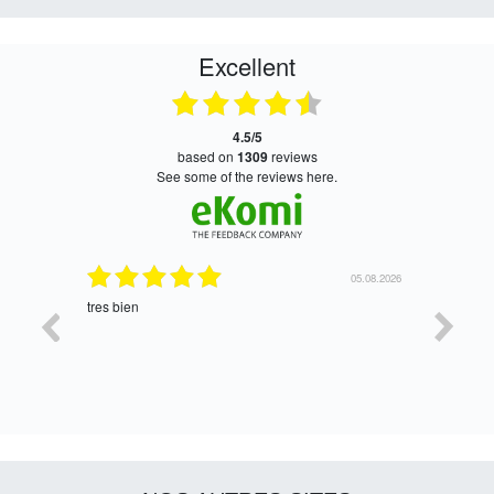
Excellent
4.5/5
based on
1309
reviews
see some of the reviews here.
06.08.2026
05.08.2026
tres bien
Satisfait,