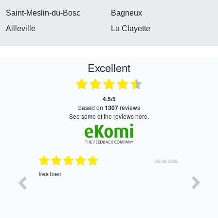
Saint-Meslin-du-Bosc
Bagneux
Ailleville
La Clayette
Excellent
4.5/5
based on
1307
reviews
see some of the reviews here.
06.08.2026
05.08.2026
tres bien
Satisfait,