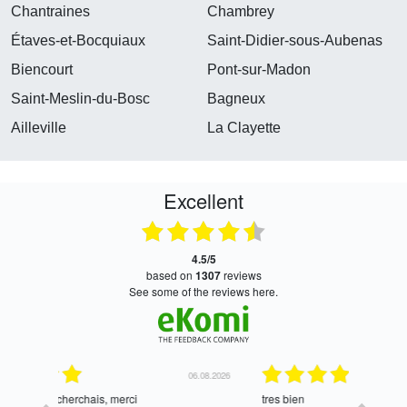
Chantraines
Chambrey
Étaves-et-Bocquiaux
Saint-Didier-sous-Aubenas
Biencourt
Pont-sur-Madon
Saint-Meslin-du-Bosc
Bagneux
Ailleville
La Clayette
Excellent
4.5/5
based on
1307
reviews
see some of the reviews here.
06.08.2026
05.08.2026
tres bien
Satisfait,