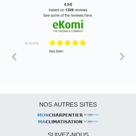
4.5/5
based on
1309
reviews
see some of the reviews here.
06.08.2026
05.08.2026
tres bien
Satisfait,
NOS AUTRES SITES
MON
CHARPENTIER
MA
CLIMATISATION
SUIVEZ-NOUS