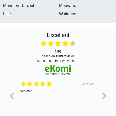
Mons-en-Barœul
Mouvaux
Lille
Wattrelos
Excellent
4.5/5
based on
1309
reviews
see some of the reviews here.
06.08.2026
05.08.2026
tres bien
Satisfait,