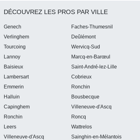
DÉCOUVREZ LES PROS PAR VILLE
Genech
Faches-Thumesnil
Verlinghem
Deûlémont
Tourcoing
Wervicq-Sud
Lannoy
Marcq-en-Barœul
Baisieux
Saint-André-lez-Lille
Lambersart
Cobrieux
Emmerin
Ronchin
Halluin
Bousbecque
Capinghem
Villeneuve-d'Ascq
Ronchin
Roncq
Leers
Wattrelos
Villeneuve-d'Ascq
Sainghin-en-Mélantois