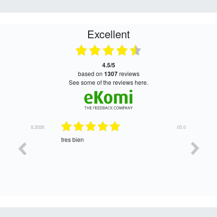
Excellent
4.5/5
based on
1307
reviews
see some of the reviews here.
06.08.2026
05.08.2026
tres bien
Satisfait,