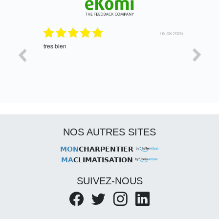
06.08.2026
05.08.2026
tres bien
Satisfait,
NOS AUTRES SITES
MON
CHARPENTIER
MA
CLIMATISATION
SUIVEZ-NOUS